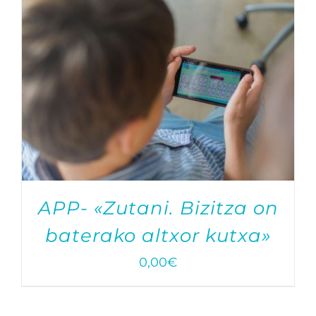
APP- «Zutani. Bizitza on
baterako altxor kutxa»
0,00
€