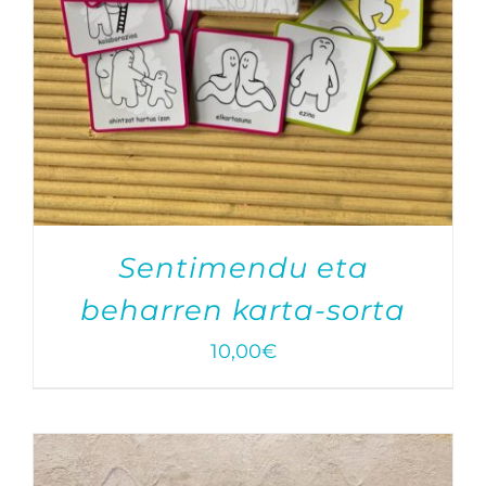
Sentimendu eta
beharren karta-sorta
10,00
€