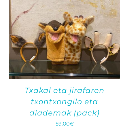
Txakal eta jirafaren
txontxongilo eta
diademak (pack)
59,00
€