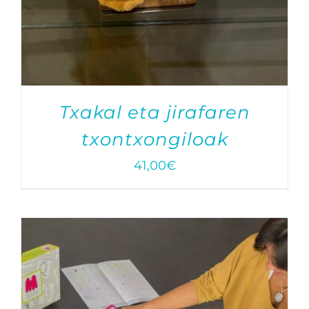
Txakal eta jirafaren
txontxongiloak
41,00
€