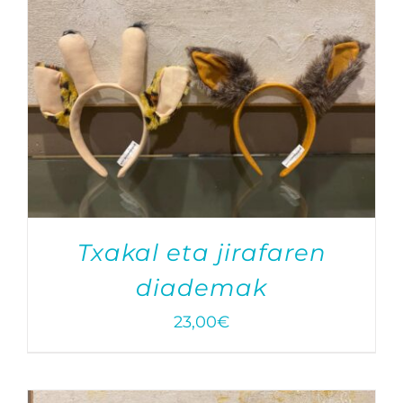
Txakal eta jirafaren
diademak
23,00
€