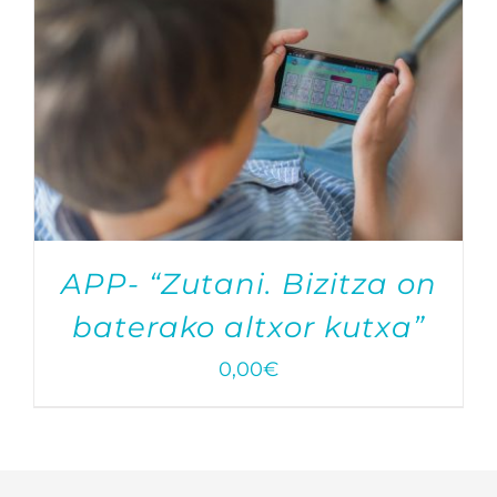
APP- “Zutani. Bizitza on
baterako altxor kutxa”
0,00
€