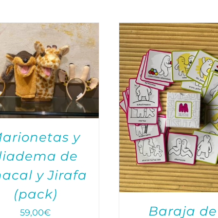
arionetas y
diadema de
acal y Jirafa
(pack)
Baraja de
59,00
€