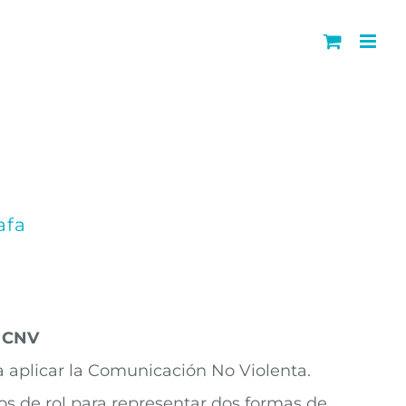
afa
– CNV
 aplicar la Comunicación No Violenta.
os de rol para representar dos formas de