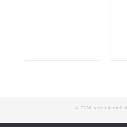
©
2026
Nerea Mendiza