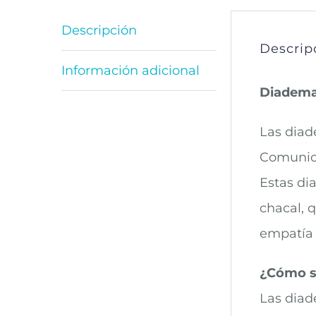
Descripción
Descrip
Información adicional
Diademas
Las diad
Comunica
Estas di
chacal, q
empatía 
¿Cómo se
Las diad