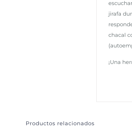
escuchar
jirafa du
respondem
chacal co
(autoempa
¡Una her
Productos relacionados