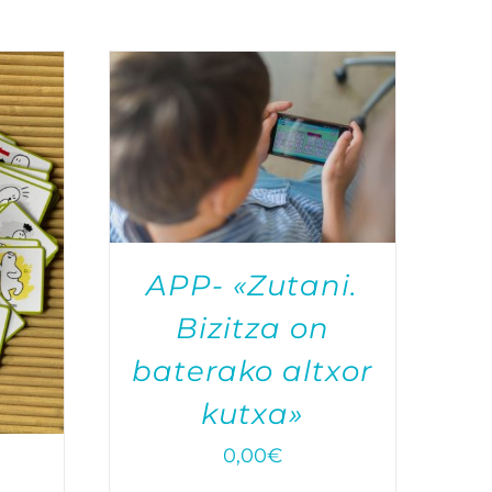
APP- «Zutani.
Bizitza on
baterako altxor
kutxa»
0,00
€