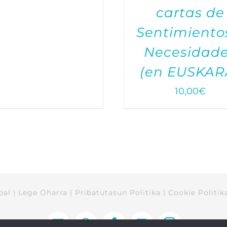
cartas de
Sentimiento
Necesidad
(en EUSKAR
10,00
€
bal
|
Lege Oharra
|
Pribatutasun Politika
|
Cookie Politik