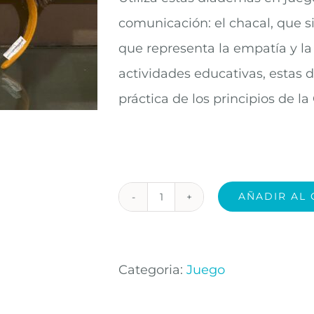
comunicación: el chacal, que simbo
que representa la empatía y la 
actividades educativas, estas 
práctica de los principios de la
AÑADIR AL 
Diademas
de
Chacal
Categoria:
Juego
y
Jirafa