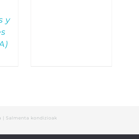
s y
es
A)
a
|
Salmenta kondizioak