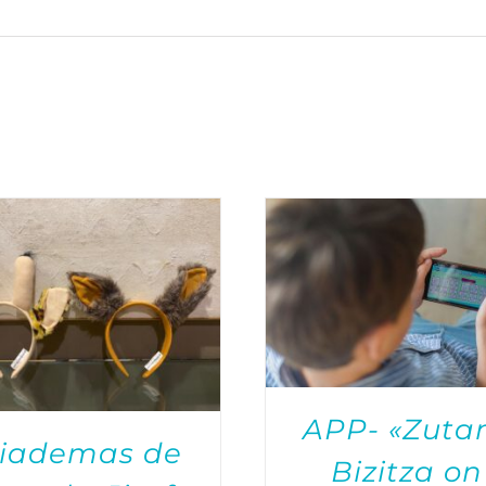
APP- «Zutan
iademas de
Bizitza on