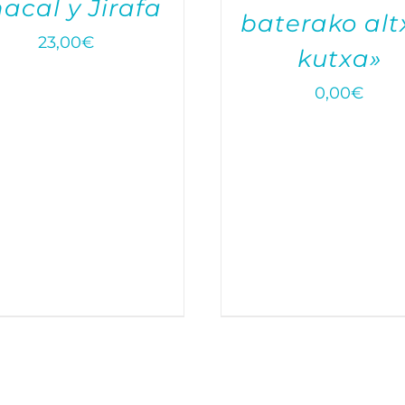
acal y Jirafa
baterako alt
23,00
€
kutxa»
0,00
€