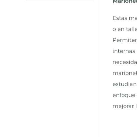
Marione
Estas ma
o en tal
Permiten 
internas 
necesida
marionet
estudian
enfoque 
mejorar 