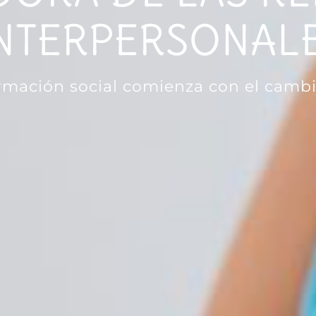
NTERPERSONAL
rmación social comienza con el camb