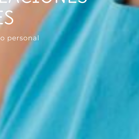
ES
io personal