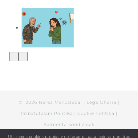
©
2026
Nerea Mendizabal
|
Lege Oharra
|
Pribatutasun Politika
|
Cookie Politika
|
Salmenta kondizioak
Utilizamos cookies propios y de terceros para mejorar nuestros