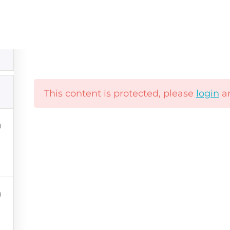
Komunikazio Ez Bortitza: Jirafa Hizkuntza Ika
This content is protected, please
login
a
o ez bortitzean
bal
|
Lege Oharra
|
Pribatutasun Politika
|
Cookie Politik