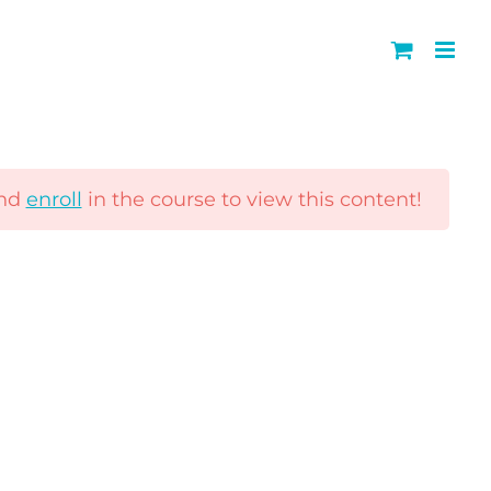
stetxeetan
nd
enroll
in the course to view this content!
a
|
Salmenta kondizioak