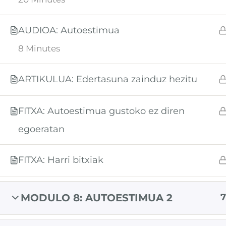
AUDIOA: Autoestimua
8 Minutes
ARTIKULUA: Edertasuna zainduz hezitu
FITXA: Autoestimua gustoko ez diren
egoeratan
FITXA: Harri bitxiak
MODULO 8: AUTOESTIMUA 2
7