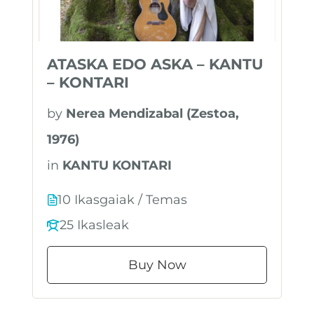
ATASKA EDO ASKA – KANTU
– KONTARI
by
Nerea Mendizabal (Zestoa,
1976)
in
KANTU KONTARI
10 Ikasgaiak / Temas
25 Ikasleak
Buy Now