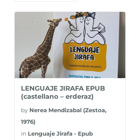
LENGUAJE JIRAFA EPUB
(castellano – erderaz)
by
Nerea Mendizabal (Zestoa,
1976)
in
Lenguaje Jirafa - Epub