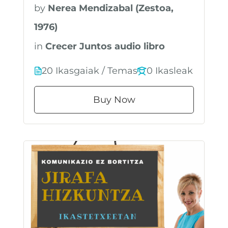
by
Nerea Mendizabal (Zestoa,
1976)
in
Crecer Juntos audio libro
20 Ikasgaiak / Temas
0 Ikasleak
Buy Now