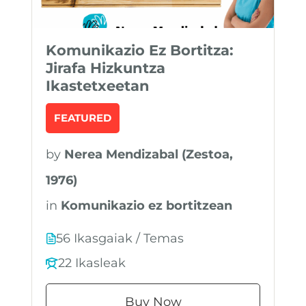
Komunikazio Ez Bortitza:
Jirafa Hizkuntza
Ikastetxeetan
FEATURED
by
Nerea Mendizabal (Zestoa,
1976)
in
Komunikazio ez bortitzean
56 Ikasgaiak / Temas
22 Ikasleak
Buy Now