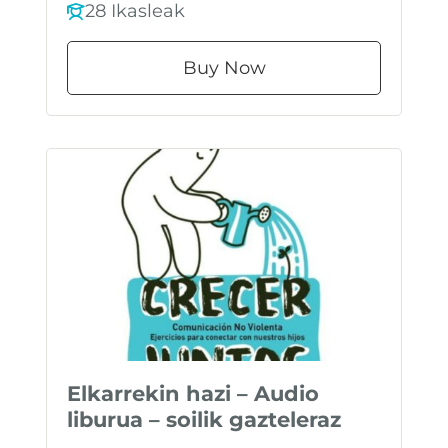
28 Ikasleak
Buy Now
Elkarrekin hazi – Audio
liburua – soilik gazteleraz