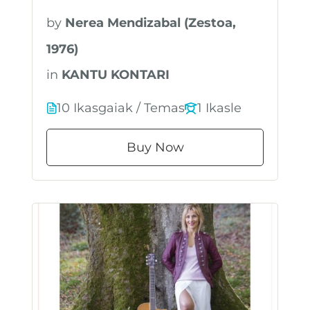
by
Nerea Mendizabal (Zestoa,
1976)
in
KANTU KONTARI
10 Ikasgaiak / Temas
1 Ikasle
Buy Now