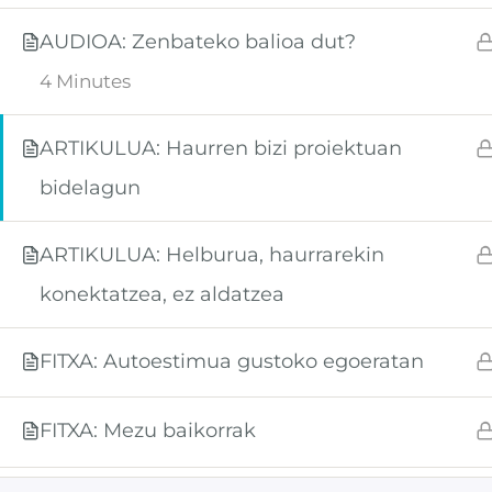
AUDIOA: Zenbateko balioa dut?
4 Minutes
ARTIKULUA: Haurren bizi proiektuan
bidelagun
ARTIKULUA: Helburua, haurrarekin
konektatzea, ez aldatzea
FITXA: Autoestimua gustoko egoeratan
FITXA: Mezu baikorrak