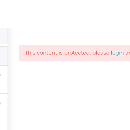
Komunikazio Ez Bortitza: Jirafa Hizkuntza Ika
This content is protected, please
login
a
o ez bortitzean
bal
|
Lege Oharra
|
Pribatutasun Politika
|
Cookie Politik