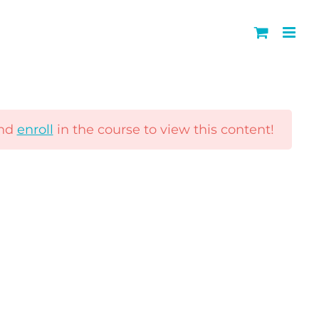
stetxeetan
nd
enroll
in the course to view this content!
a
|
Salmenta kondizioak