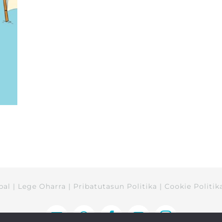
bal
|
Lege Oharra
|
Pribatutasun Politika
|
Cookie Politik
Correo
WhatsApp
Facebook
YouTube
Instagram