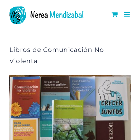
Saltar
al
contenido
Libros de Comunicación No
Violenta
Ver
imagen
más
grande