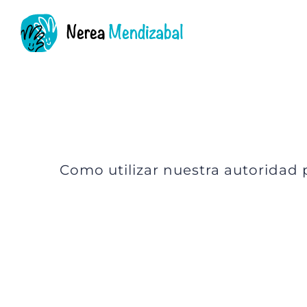
Saltar
al
contenido
Como utilizar nuestra autoridad
Ver
imagen
más
grande