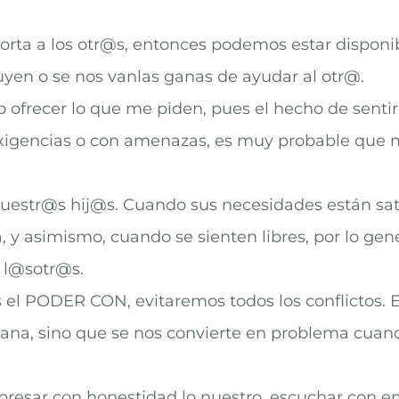
rta a los otr@s, entonces podemos estar disponib
luyen o se nos vanlas ganas de ayudar al otr@.
do ofrecer lo que me piden, pues el hecho de senti
exigencias o con amenazas, es muy probable que m
 nuestr@s hij@s. Cuando sus necesidades están sat
 y asimismo, cuando se sienten libres, por lo gen
e l@sotr@s.
 el PODER CON, evitaremos todos los conflictos. E
diana, sino que se nos convierte en problema cuan
presar con honestidad lo nuestro, escuchar con em