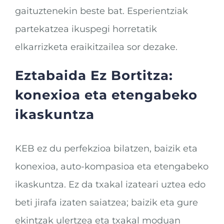
gaituztenekin beste bat. Esperientziak
partekatzea ikuspegi horretatik
elkarrizketa eraikitzailea sor dezake.
Eztabaida Ez Bortitza:
konexioa eta etengabeko
ikaskuntza
KEB ez du perfekzioa bilatzen, baizik eta
konexioa, auto-kompasioa eta etengabeko
ikaskuntza. Ez da txakal izateari uztea edo
beti jirafa izaten saiatzea; baizik eta gure
ekintzak ulertzea eta txakal moduan