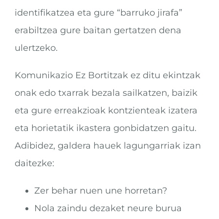
identifikatzea eta gure “barruko jirafa”
erabiltzea gure baitan gertatzen dena
ulertzeko.
Komunikazio Ez Bortitzak ez ditu ekintzak
onak edo txarrak bezala sailkatzen, baizik
eta gure erreakzioak kontzienteak izatera
eta horietatik ikastera gonbidatzen gaitu.
Adibidez, galdera hauek lagungarriak izan
daitezke:
Zer behar nuen une horretan?
Nola zaindu dezaket neure burua