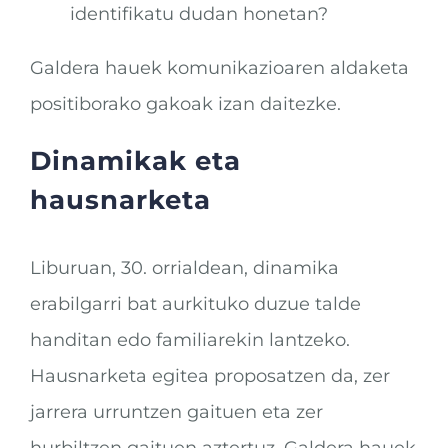
identifikatu dudan honetan?
Galdera hauek komunikazioaren aldaketa
positiborako gakoak izan daitezke.
Dinamikak eta
hausnarketa
Liburuan, 30. orrialdean, dinamika
erabilgarri bat aurkituko duzue talde
handitan edo familiarekin lantzeko.
Hausnarketa egitea proposatzen da, zer
jarrera urruntzen gaituen eta zer
hurbiltzen gaituen aztertuz. Galdera hauek