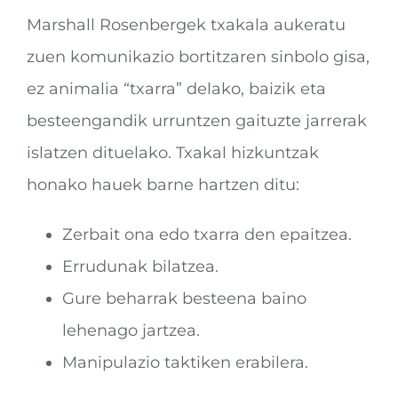
Marshall Rosenbergek txakala aukeratu
zuen komunikazio bortitzaren sinbolo gisa,
ez animalia “txarra” delako, baizik eta
besteengandik urruntzen gaituzte jarrerak
islatzen dituelako. Txakal hizkuntzak
honako hauek barne hartzen ditu:
Zerbait ona edo txarra den epaitzea.
Errudunak bilatzea.
Gure beharrak besteena baino
lehenago jartzea.
Manipulazio taktiken erabilera.