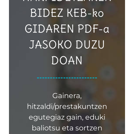
BIDEZ KEB-ko
GIDAREN PDF-a
JASOKO DUZU
DOAN
Gainera,
hitzaldi/prestakuntzen
egutegiaz gain, eduki
baliotsu eta sortzen