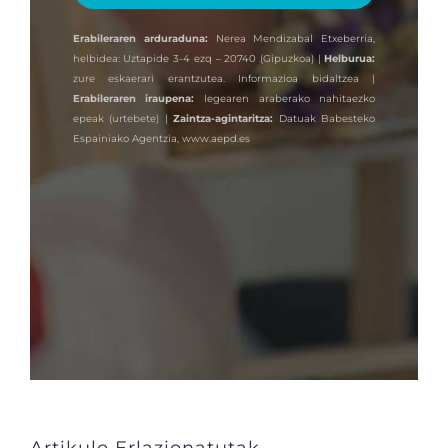
Erabileraren arduraduna:
Nerea Mendizabal Etxeberria,
helbidea: Uztapide 3-4 ezq – 20740 (Gipuzkoa) |
Helburua:
zure eskaerari erantzutea. Informazioa bidaltzea |
Erabileraren iraupena:
legearen araberako nahitaezko
epeak (urtebete) |
Zaintza-agintaritza:
Datuak Babesteko
Espainiako Agentzia,
www.aepd.es
Artikulo Erlazionatutak