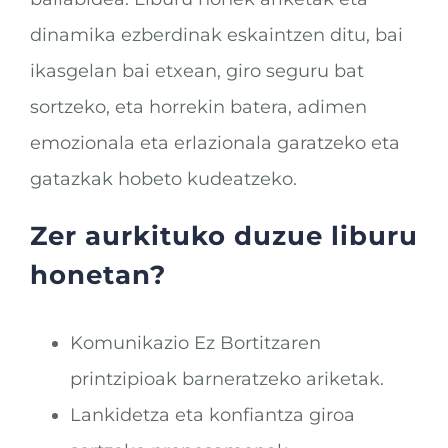
dinamika ezberdinak eskaintzen ditu, bai
ikasgelan bai etxean, giro seguru bat
sortzeko, eta horrekin batera, adimen
emozionala eta erlazionala garatzeko eta
gatazkak hobeto kudeatzeko.
Zer aurkituko duzue liburu
honetan?
Komunikazio Ez Bortitzaren
printzipioak barneratzeko ariketak.
Lankidetza eta konfiantza giroa