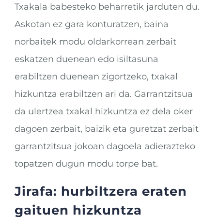
Txakala babesteko beharretik jarduten du.
Askotan ez gara konturatzen, baina
norbaitek modu oldarkorrean zerbait
eskatzen duenean edo isiltasuna
erabiltzen duenean zigortzeko, txakal
hizkuntza erabiltzen ari da. Garrantzitsua
da ulertzea txakal hizkuntza ez dela oker
dagoen zerbait, baizik eta guretzat zerbait
garrantzitsua jokoan dagoela adierazteko
topatzen dugun modu torpe bat.
Jirafa: hurbiltzera eraten
gaituen hizkuntza