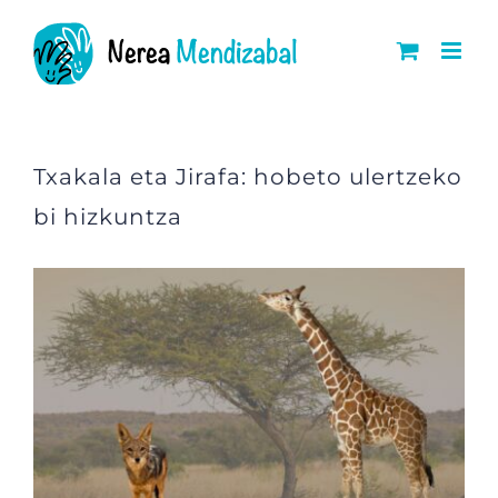
Skip
to
content
Txakala eta Jirafa: hobeto ulertzeko
bi hizkuntza
View
Larger
Image