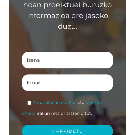
noan proeiktuei buruzko
informazioa ere jasoko
duzu.
Pribatutasun politika
eta
legezko
oharra
irakurri eta onartzen ditut.