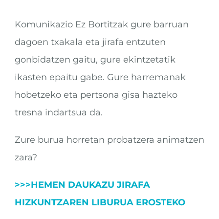
Komunikazio Ez Bortitzak gure barruan
dagoen txakala eta jirafa entzuten
gonbidatzen gaitu, gure ekintzetatik
ikasten epaitu gabe. Gure harremanak
hobetzeko eta pertsona gisa hazteko
tresna indartsua da.
Zure burua horretan probatzera animatzen
zara?
>>>HEMEN DAUKAZU JIRAFA
HIZKUNTZAREN LIBURUA EROSTEKO