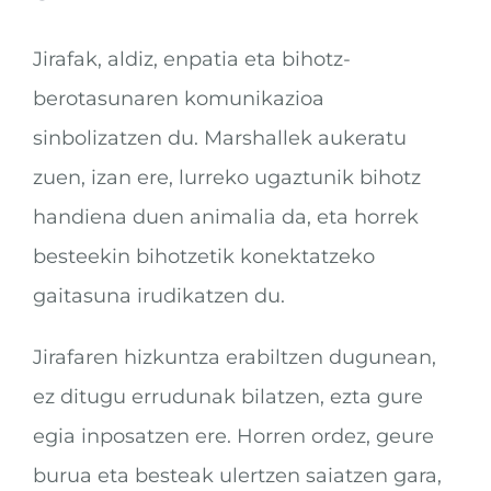
Jirafak, aldiz, enpatia eta bihotz-
berotasunaren komunikazioa
sinbolizatzen du. Marshallek aukeratu
zuen, izan ere, lurreko ugaztunik bihotz
handiena duen animalia da, eta horrek
besteekin bihotzetik konektatzeko
gaitasuna irudikatzen du.
Jirafaren hizkuntza erabiltzen dugunean,
ez ditugu errudunak bilatzen, ezta gure
egia inposatzen ere. Horren ordez, geure
burua eta besteak ulertzen saiatzen gara,