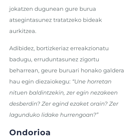
jokatzen dugunean gure burua
atsegintasunez tratatzeko bideak
aurkitzea.
Adibidez, bortizkeriaz erreakzionatu
badugu, erruduntasunez zigortu
beharrean, geure buruari honako galdera
hau egin diezaiokegu:
“Une horretan
nituen baldintzekin, zer egin nezakeen
desberdin? Zer egind ezaket orain? Zer
lagunduko lidake hurrengoan?”
Ondorioa