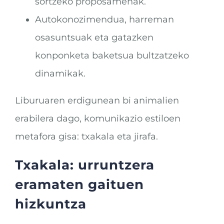
sortzeko proposamenak.
Autokonozimendua, harreman
osasuntsuak eta gatazken
konponketa baketsua bultzatzeko
dinamikak.
Liburuaren erdigunean bi animalien
erabilera dago, komunikazio estiloen
metafora gisa: txakala eta jirafa.
Txakala: urruntzera
eramaten gaituen
hizkuntza