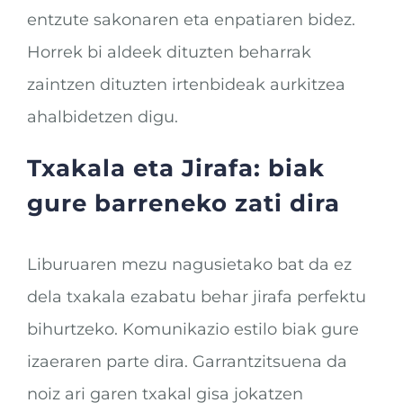
entzute sakonaren eta enpatiaren bidez.
Horrek bi aldeek dituzten beharrak
zaintzen dituzten irtenbideak aurkitzea
ahalbidetzen digu.
Txakala eta Jirafa: biak
gure barreneko zati dira
Liburuaren mezu nagusietako bat da ez
dela txakala ezabatu behar jirafa perfektu
bihurtzeko. Komunikazio estilo biak gure
izaeraren parte dira. Garrantzitsuena da
noiz ari garen txakal gisa jokatzen