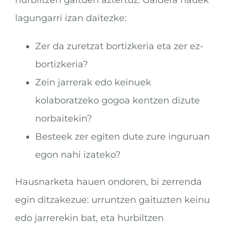
lagungarri izan daitezke:
Zer da zuretzat bortizkeria eta zer ez-
bortizkeria?
Zein jarrerak edo keinuek
kolaboratzeko gogoa kentzen dizute
norbaitekin?
Besteek zer egiten dute zure inguruan
egon nahi izateko?
Hausnarketa hauen ondoren, bi zerrenda
egin ditzakezue: urruntzen gaituzten keinu
edo jarrerekin bat, eta hurbiltzen