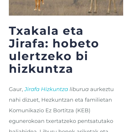
Txakala eta
Jirafa: hobeto
ulertzeko bi
hizkuntza
Gaur,
Jirafa Hizkuntza
liburua
aurkeztu
nahi dizuet, Hezkuntzan eta familietan
Komunikazio Ez Bortitza (KEB)
egunerokoan txertatzeko pentsatutako
baliabidea. Liburu honek ariketak eta