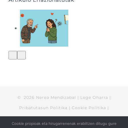
©
2026
Nerea Mendizabal
|
Lege Oharra
|
Pribatutasun Politika
|
Cookie Politika
|
Salmenta kondizioak
Cookie propioak eta hirugarrenenak erabiltzen ditugu gure