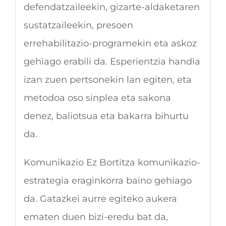
defendatzaileekin, gizarte-aldaketaren
sustatzaileekin, presoen
errehabilitazio-programekin eta askoz
gehiago erabili da. Esperientzia handia
izan zuen pertsonekin lan egiten, eta
metodoa oso sinplea eta sakona
denez, baliotsua eta bakarra bihurtu
da.
Komunikazio Ez Bortitza komunikazio-
estrategia eraginkorra baino gehiago
da. Gatazkei aurre egiteko aukera
ematen duen bizi-eredu bat da,