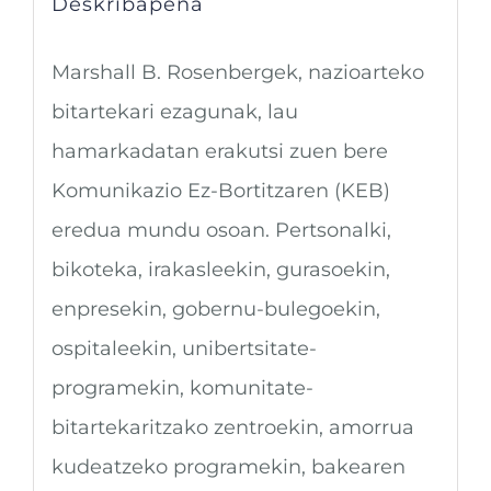
Deskribapena
Marshall B. Rosenbergek, nazioarteko
bitartekari ezagunak, lau
hamarkadatan erakutsi zuen bere
Komunikazio Ez-Bortitzaren (KEB)
eredua mundu osoan. Pertsonalki,
bikoteka, irakasleekin, gurasoekin,
enpresekin, gobernu-bulegoekin,
ospitaleekin, unibertsitate-
programekin, komunitate-
bitartekaritzako zentroekin, amorrua
kudeatzeko programekin, bakearen