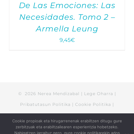
De Las Emociones: Las
Necesidades. Tomo 2 –
Armella Leung
9,45
€
©
2026
Nerea Mendizabal
|
Lege Oharra
|
Pribatutasun Politika
|
Cookie Politika
|
Salmenta kondizioak
Cookie propioak eta hirugarrenenak erabiltzen ditugu gure
zerbitzuak eta erabiltzailearen esperientzia hobetzeko.
Nabigatzen jarraituz gero, gure cookie politikarekin ados