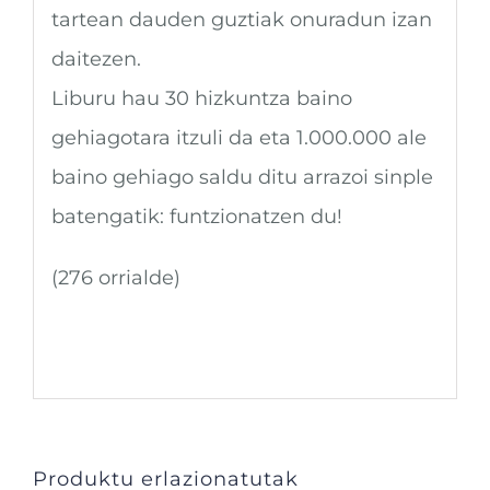
tartean dauden guztiak onuradun izan
daitezen.
Liburu hau 30 hizkuntza baino
gehiagotara itzuli da eta 1.000.000 ale
baino gehiago saldu ditu arrazoi sinple
batengatik: funtzionatzen du!
(276 orrialde)
Produktu erlazionatutak