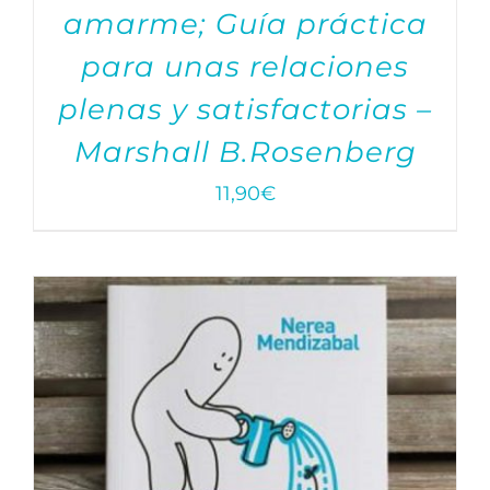
amarme; Guía práctica
para unas relaciones
plenas y satisfactorias –
Marshall B.Rosenberg
11,90
€