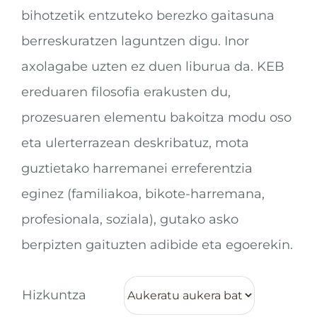
bihotzetik entzuteko berezko gaitasuna
berreskuratzen laguntzen digu. Inor
axolagabe uzten ez duen liburua da. KEB
ereduaren filosofia erakusten du,
prozesuaren elementu bakoitza modu oso
eta ulerterrazean deskribatuz, mota
guztietako harremanei erreferentzia
eginez (familiakoa, bikote-harremana,
profesionala, soziala), gutako asko
berpizten gaituzten adibide eta egoerekin.
Hizkuntza