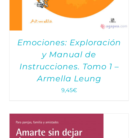
Emociones: Exploración
y Manual de
Instrucciones. Tomo 1 –
Armella Leung
9,45
€