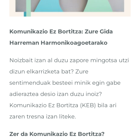
Komunikazio Ez Bortitza: Zure Gida
Harreman Harmonikoagoetarako
Noizbait izan al duzu zapore mingotsa utzi
dizun elkarrizketa bat? Zure
sentimenduak besteei minik egin gabe
adieraztea desio izan duzu inoiz?
Komunikazio Ez Bortitza (KEB) bila ari
zaren tresna izan liteke.
Zer da Komunikazio Ez Bortitza?