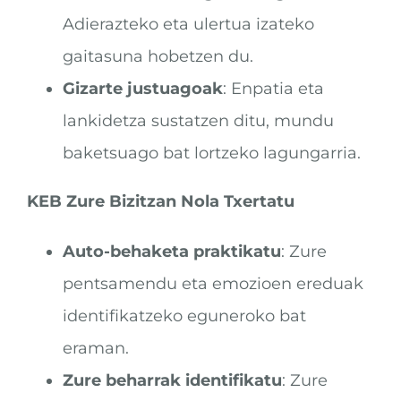
Adierazteko eta ulertua izateko
gaitasuna hobetzen du.
Gizarte justuagoak
: Enpatia eta
lankidetza sustatzen ditu, mundu
baketsuago bat lortzeko lagungarria.
KEB Zure Bizitzan Nola Txertatu
Auto-behaketa praktikatu
: Zure
pentsamendu eta emozioen ereduak
identifikatzeko eguneroko bat
eraman.
Zure beharrak identifikatu
: Zure