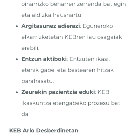
oinarrizko beharren zerrenda bat egin
eta aldizka hausnartu.
Argitasunez adierazi
: Eguneroko
elkarrizketetan KEBren lau osagaiak
erabili.
Entzun aktiboki
: Entzuten ikasi,
etenik gabe, eta bestearen hitzak
parafrasatu.
Zeurekin pazientzia eduki
: KEB
ikaskuntza etengabeko prozesu bat
da.
KEB Arlo Desberdinetan