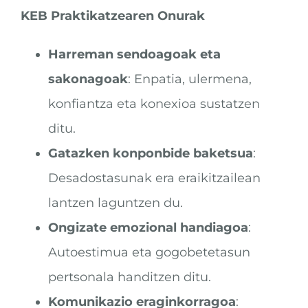
KEB Praktikatzearen Onurak
Harreman sendoagoak eta
sakonagoak
: Enpatia, ulermena,
konfiantza eta konexioa sustatzen
ditu.
Gatazken konponbide baketsua
:
Desadostasunak era eraikitzailean
lantzen laguntzen du.
Ongizate emozional handiagoa
:
Autoestimua eta gogobetetasun
pertsonala handitzen ditu.
Komunikazio eraginkorragoa
: