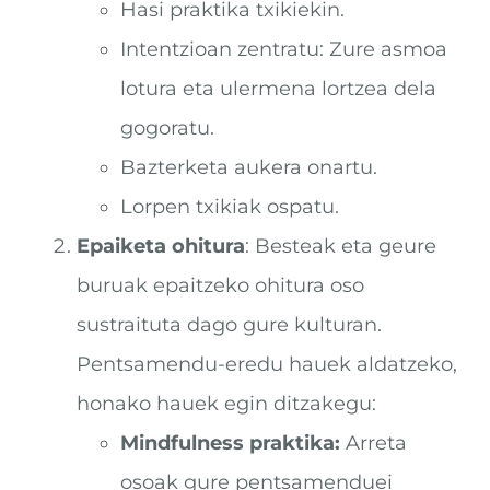
Hasi praktika txikiekin.
Intentzioan zentratu: Zure asmoa
lotura eta ulermena lortzea dela
gogoratu.
Bazterketa aukera onartu.
Lorpen txikiak ospatu.
Epaiketa ohitura
: Besteak eta geure
buruak epaitzeko ohitura oso
sustraituta dago gure kulturan.
Pentsamendu-eredu hauek aldatzeko,
honako hauek egin ditzakegu:
Mindfulness praktika:
Arreta
osoak gure pentsamenduei