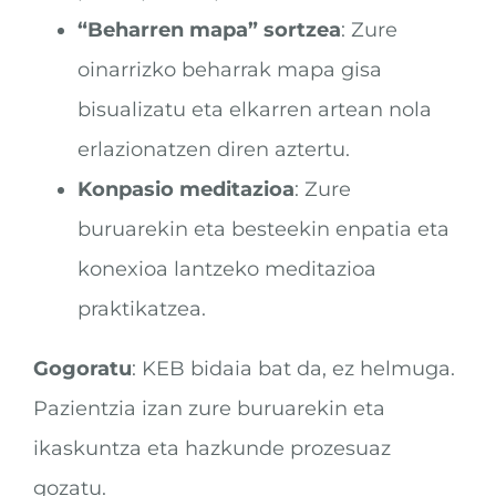
“Beharren mapa” sortzea
: Zure
oinarrizko beharrak mapa gisa
bisualizatu eta elkarren artean nola
erlazionatzen diren aztertu.
Konpasio meditazioa
: Zure
buruarekin eta besteekin enpatia eta
konexioa lantzeko meditazioa
praktikatzea.
Gogoratu
: KEB bidaia bat da, ez helmuga.
Pazientzia izan zure buruarekin eta
ikaskuntza eta hazkunde prozesuaz
gozatu.