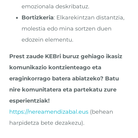
emozionala deskribatuz.
Bortizkeria
: Elkarekintzan distantzia,
molestia edo mina sortzen duen
edozein elementu.
Prest zaude KEBri buruz gehiago ikasiz
komunikazio kontzienteago eta
eraginkorrago batera abiatzeko? Batu
nire komunitatera eta partekatu zure
esperientziak!
https://nereamendizabal.eus
(behean
harpidetza bete dezakezu).