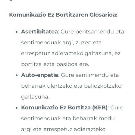
Komunikazio Ez Bortitzaren Glosarioa:
Asertibitatea
: Gure pentsamendu eta
sentimenduak argi, zuzen eta
errespetuz adierazteko gaitasuna, ez
bortitza ezta pasiboa ere.
Auto-enpatia
: Gure sentimendu eta
beharrak ulertzeko eta baliozkotzeko
gaitasuna.
Komunikazio Ez Bortitza (KEB)
: Gure
sentimenduak eta beharrak modu
argi eta errespetuz adierazteko