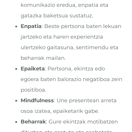
komunikazio eredua, enpatia eta
gatazka baketsua sustatuz.
Enpatia
: Beste pertsona baten lekuan
jartzeko eta haren experientzia
ulertzeko gaitasuna, sentimendu eta
beharrak mailan.
Epaiketa
: Pertsona, ekintza edo
egoera baten balorazio negatiboa zein
positiboa.
Mindfulness
: Une presentean arreta
osoa izatea, epaiketarik gabe.
Beharrak
: Gure ekintzak motibatzen