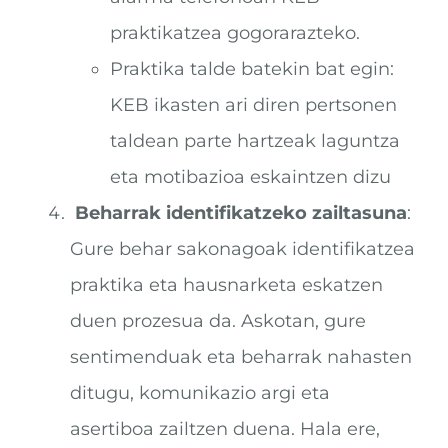
praktikatzea gogorarazteko.
Praktika talde batekin bat egin:
KEB ikasten ari diren pertsonen
taldean parte hartzeak laguntza
eta motibazioa eskaintzen dizu
Beharrak identifikatzeko zailtasuna
:
Gure behar sakonagoak identifikatzea
praktika eta hausnarketa eskatzen
duen prozesua da. Askotan, gure
sentimenduak eta beharrak nahasten
ditugu, komunikazio argi eta
asertiboa zailtzen duena. Hala ere,