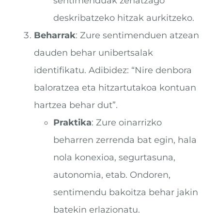
sentimenduak zehatzago
deskribatzeko hitzak aurkitzeko.
Beharrak
: Zure sentimenduen atzean
dauden behar unibertsalak
identifikatu. Adibidez: “Nire denbora
baloratzea eta hitzartutakoa kontuan
hartzea behar dut”.
Praktika
: Zure oinarrizko
beharren zerrenda bat egin, hala
nola konexioa, segurtasuna,
autonomia, etab. Ondoren,
sentimendu bakoitza behar jakin
batekin erlazionatu.