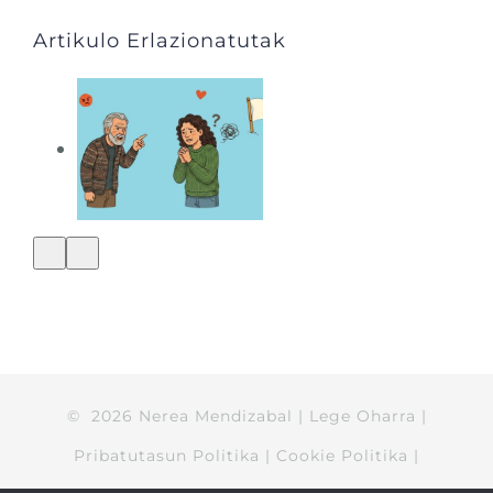
Artikulo Erlazionatutak
©
2026
Nerea Mendizabal
|
Lege Oharra
|
Pribatutasun Politika
|
Cookie Politika
|