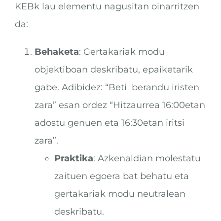
KEBk lau elementu nagusitan oinarritzen
da:
Behaketa
: Gertakariak modu
objektiboan deskribatu, epaiketarik
gabe. Adibidez: “Beti berandu iristen
zara” esan ordez “Hitzaurrea 16:00etan
adostu genuen eta 16:30etan iritsi
zara”.
Praktika
: Azkenaldian molestatu
zaituen egoera bat behatu eta
gertakariak modu neutralean
deskribatu.