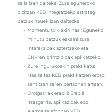
zaila izan daiteke. Zure eguneroko
bizitzan KEB integratzeko estrategi
batzuk hauek izan daitezke:
Momentu txikiekin hasi: Eguneko
minutu batzuk eskaini zure
interakzioak aztertzeko eta
CNVren printzipioak aplikatzeko.
Zure ingurukoekin praktikatu:
Has zaitez KEB praktikatzen eroso
sentitzen zaren pertsonen artean.
Oroigarriak erabili: Erabili
itsasgarria, aplikazioak edo
alarma telefonoan KEB