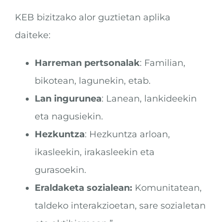
KEB bizitzako alor guztietan aplika
daiteke:
Harreman pertsonalak
: Familian,
bikotean, lagunekin, etab.
Lan ingurunea
: Lanean, lankideekin
eta nagusiekin.
Hezkuntza
: Hezkuntza arloan,
ikasleekin, irakasleekin eta
gurasoekin.
Eraldaketa sozialean:
Komunitatean,
taldeko interakzioetan, sare sozialetan