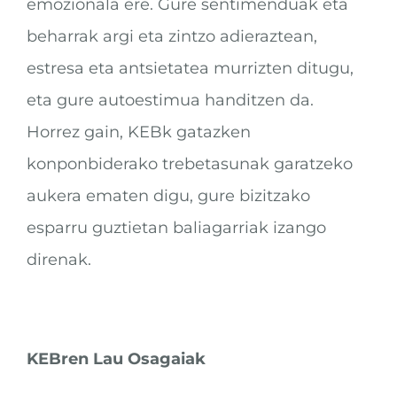
emozionala ere. Gure sentimenduak eta
beharrak argi eta zintzo adieraztean,
estresa eta antsietatea murrizten ditugu,
eta gure autoestimua handitzen da.
Horrez gain, KEBk gatazken
konponbiderako trebetasunak garatzeko
aukera ematen digu, gure bizitzako
esparru guztietan baliagarriak izango
direnak.
KEBren Lau Osagaiak