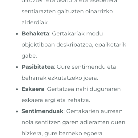
dituzten eta osatuta eta asebeteta
sentiarazten gaituzten oinarrizko
alderdiak.
Behaketa
: Gertakariak modu
objektiboan deskribatzea, epaiketarik
gabe.
Pasibitatea
: Gure sentimendu eta
beharrak ezkutatzeko joera.
Eskaera
: Gertatzea nahi dugunaren
eskaera argi eta zehatza.
Sentimenduak
: Gertakarien aurrean
nola sentitzen garen adierazten duen
hizkera, gure barneko egoera