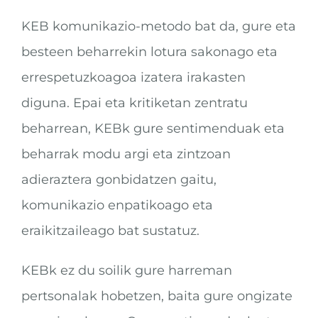
KEB komunikazio-metodo bat da, gure eta
besteen beharrekin lotura sakonago eta
errespetuzkoagoa izatera irakasten
diguna. Epai eta kritiketan zentratu
beharrean, KEBk gure sentimenduak eta
beharrak modu argi eta zintzoan
adieraztera gonbidatzen gaitu,
komunikazio enpatikoago eta
eraikitzaileago bat sustatuz.
KEBk ez du soilik gure harreman
pertsonalak hobetzen, baita gure ongizate