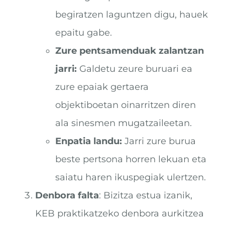
begiratzen laguntzen digu, hauek
epaitu gabe.
Zure pentsamenduak zalantzan
jarri:
Galdetu zeure buruari ea
zure epaiak gertaera
objektiboetan oinarritzen diren
ala sinesmen mugatzaileetan.
Enpatia landu:
Jarri zure burua
beste pertsona horren lekuan eta
saiatu haren ikuspegiak ulertzen.
Denbora falta
: Bizitza estua izanik,
KEB praktikatzeko denbora aurkitzea