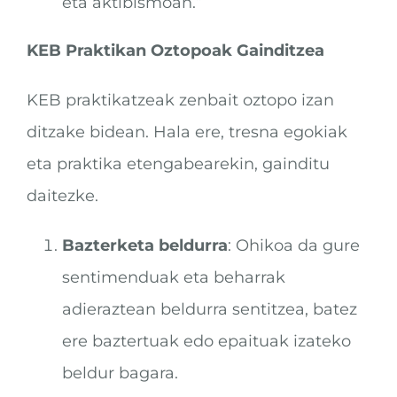
eta aktibismoan.”
KEB Praktikan Oztopoak Gainditzea
KEB praktikatzeak zenbait oztopo izan
ditzake bidean. Hala ere, tresna egokiak
eta praktika etengabearekin, gainditu
daitezke.
Bazterketa beldurra
: Ohikoa da gure
sentimenduak eta beharrak
adieraztean beldurra sentitzea, batez
ere baztertuak edo epaituak izateko
beldur bagara.