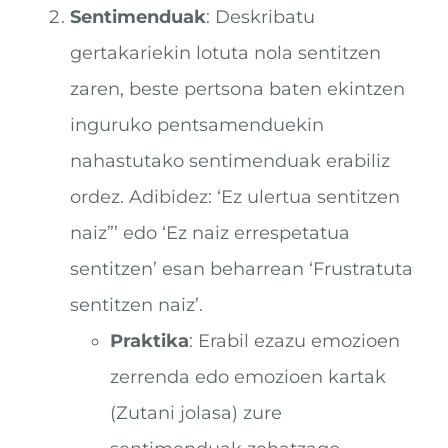
Sentimenduak
: Deskribatu
gertakariekin lotuta nola sentitzen
zaren, beste pertsona baten ekintzen
inguruko pentsamenduekin
nahastutako sentimenduak erabiliz
ordez. Adibidez: ‘Ez ulertua sentitzen
naiz”’ edo ‘Ez naiz errespetatua
sentitzen’ esan beharrean ‘Frustratuta
sentitzen naiz’.
Praktika
: Erabil ezazu emozioen
zerrenda edo emozioen kartak
(Zutani jolasa) zure