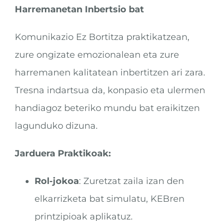
Harremanetan Inbertsio bat
Komunikazio Ez Bortitza praktikatzean,
zure ongizate emozionalean eta zure
harremanen kalitatean inbertitzen ari zara.
Tresna indartsua da, konpasio eta ulermen
handiagoz beteriko mundu bat eraikitzen
lagunduko dizuna.
Jarduera Praktikoak:
Rol-jokoa
: Zuretzat zaila izan den
elkarrizketa bat simulatu, KEBren
printzipioak aplikatuz.