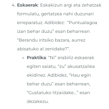
Eskaerak
: Eskakizun argi eta zehatzak
formulatu, gertatzea nahi duzunari
erreparatuz. Adibidez: “Puntualagoa
izan behar duzu” esan beharrean
“Berandu iritsiko bazara, aurrez
abisatuko al zenidake?”.
Praktika
: “Ni” erabiliz eskaerak
egiten saiatu, “zu” akusatzailea
ekidinez. Adibidez, “Hau egin
behar duzu” esan beharrean,
“Gustatuko litzaidake…” esan
dezakezu.