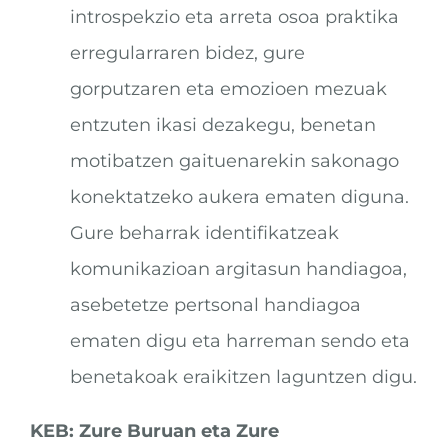
introspekzio eta arreta osoa praktika
erregularraren bidez, gure
gorputzaren eta emozioen mezuak
entzuten ikasi dezakegu, benetan
motibatzen gaituenarekin sakonago
konektatzeko aukera ematen diguna.
Gure beharrak identifikatzeak
komunikazioan argitasun handiagoa,
asebetetze pertsonal handiagoa
ematen digu eta harreman sendo eta
benetakoak eraikitzen laguntzen digu.
KEB: Zure Buruan eta Zure