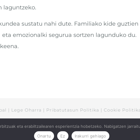
en laguntzeko.
kundea sustatu nahi dute. Familiako kide guztien
a eta emozionalki segurua sortzen lagunduko du.
zkeena.
bal
|
Lege Oharra
|
Pribatutasun Politika
|
Cookie Politik
bitzuak eta erabiltzailearen esperientzia hobetzeko. Nabigatzen jarrait
Email
WhatsApp
Facebook
YouTube
Instagram
Onartu
Ez
Irakurri gehiago