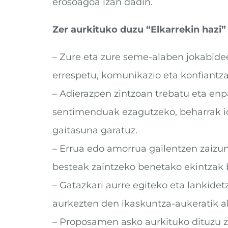
erosoagoa izan dadin.
Zer aurkituko duzu “Elkarrekin hazi”
– Zure eta zure seme-alaben jokabidee
errespetu, komunikazio eta konfiantza
– Adierazpen zintzoan trebatu eta enp
sentimenduak ezagutzeko, beharrak id
gaitasuna garatuz.
– Errua edo amorrua gailentzen zaizu
besteak zaintzeko benetako ekintzak 
– Gatazkari aurre egiteko eta lankidet
aurkezten den ikaskuntza-aukeratik a
– Proposamen asko aurkituko dituzu 