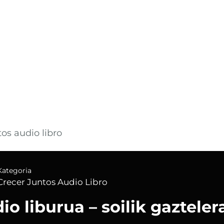
os audio libro
Kategoria
Crecer Juntos Audio Libro
io liburua – soilik gazteler