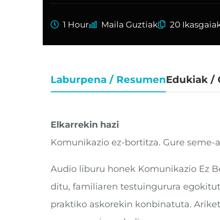
1 Hour
Maila Guztiak
20 Ikasgaia
Laburpena / Resumen
Edukiak /
Elkarrekin hazi
Komunikazio ez-bortitza. Gure seme-a
Audio liburu honek Komunikazio Ez Bo
ditu, familiaren testuingurura egokitu
praktiko askorekin konbinatuta. Arike