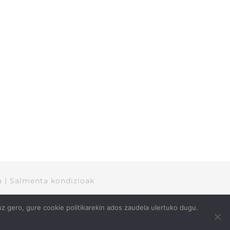
a
|
Salmenta kondizioak
uz gero, gure cookie politikarekin ados zaudela ulertuko dugu.