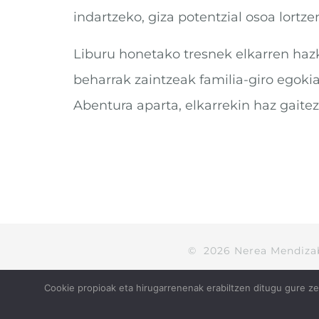
indartzeko, giza potentzial osoa lortz
Liburu honetako tresnek elkarren haz
beharrak zaintzeak familia-giro egoki
Abentura aparta, elkarrekin haz gaite
©
2026
Nerea Mendiza
Cookie propioak eta hirugarrenenak erabiltzen ditugu gure zer