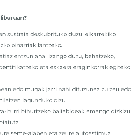
 liburuan?
n sustraia deskubrituko duzu, elkarrekiko
zko oinarriak lantzeko.
atiaz entzun ahal izango duzu, behatzeko,
entifikatzeko eta eskaera eraginkorrak egiteko
nean edo mugak jarri nahi dituzunea zu zeu edo
bilatzen lagunduko dizu.
za-iturri bihurtzeko baliabideak emango dizkizu,
biatuta.
zure seme-alaben eta zeure autoestimua