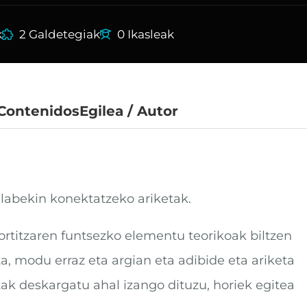
k
2 Galdetegiak
0 Ikasleak
 Contenidos
Egilea / Autor
labekin konektatzeko ariketak.
rtitzaren funtsezko elementu teorikoak biltzen
ta, modu erraz eta argian eta adibide eta ariketa
tak deskargatu ahal izango dituzu, horiek egitea