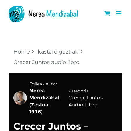
Skip
to
content
Home
Ikastaro guztiak
Crecer Juntos audio libro
Egilea / Autor
Nerea
Kategoria
Mendizabal
Crecer Juntos
(Zestoa,
Audio Libro
1976)
Crecer Juntos –