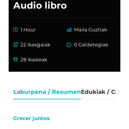
Audio libro
1 Hour
Maila Guztiak
22 Ikasgaiak
0 Galdetegiak
28 Ikasleak
Laburpena / Resumen
Edukiak / Cont
Crecer juntos