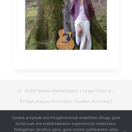
©
2026
Nerea Mendizabal
|
Lege Oharra
|
Pribatutasun Politika
|
Cookie Politika
|
Salmenta kondizioak
Cookie propioak eta hirugarrenenak erabiltzen ditugu gure
zerbitzuak eta erabiltzailearen esperientzia hobetzeko.
Nabigatzen jarraituz gero, gure cookie politikarekin ados