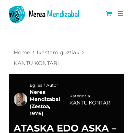
Skip
to
content
Home
Ikastaro guztiak
KANTU KONTARI
Egilea / Autor
Nerea
Kategoria
Mendizabal
KANTU KONTARI
(Zestoa,
1976)
ATASKA EDO ASKA –