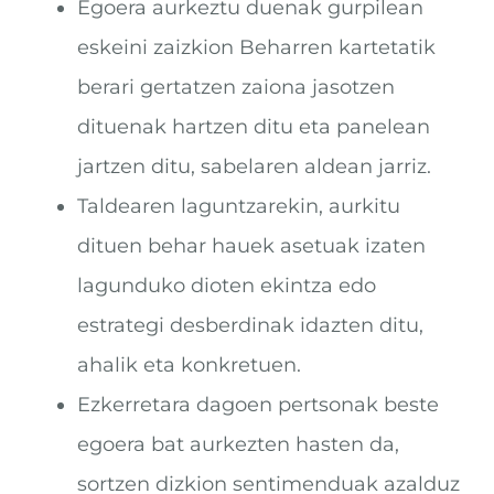
Egoera aurkeztu duenak gurpilean
eskeini zaizkion Beharren kartetatik
berari gertatzen zaiona jasotzen
dituenak hartzen ditu eta panelean
jartzen ditu, sabelaren aldean jarriz.
Taldearen laguntzarekin, aurkitu
dituen behar hauek asetuak izaten
lagunduko dioten ekintza edo
estrategi desberdinak idazten ditu,
ahalik eta konkretuen.
Ezkerretara dagoen pertsonak beste
egoera bat aurkezten hasten da,
sortzen dizkion sentimenduak azalduz