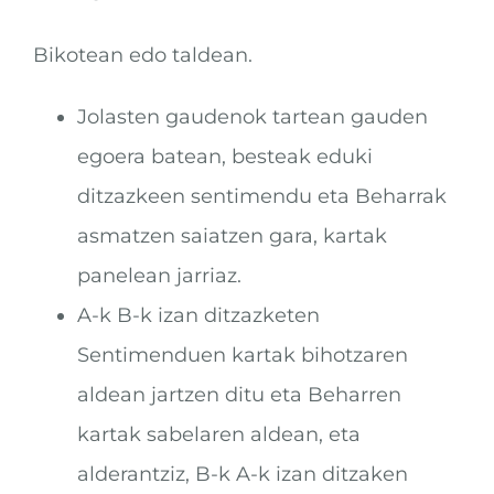
Bikotean edo taldean.
Jolasten gaudenok tartean gauden
egoera batean, besteak eduki
ditzazkeen sentimendu eta Beharrak
asmatzen saiatzen gara, kartak
panelean jarriaz.
A-k B-k izan ditzazketen
Sentimenduen kartak bihotzaren
aldean jartzen ditu eta Beharren
kartak sabelaren aldean, eta
alderantziz, B-k A-k izan ditzaken