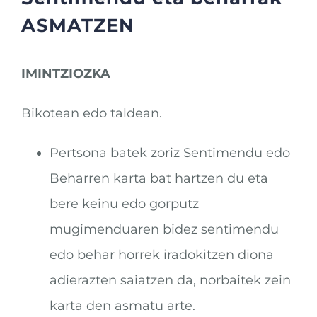
ASMATZEN
IMINTZIOZKA
Bikotean edo taldean.
Pertsona batek zoriz Sentimendu edo
Beharren karta bat hartzen du eta
bere keinu edo gorputz
mugimenduaren bidez sentimendu
edo behar horrek iradokitzen diona
adierazten saiatzen da, norbaitek zein
karta den asmatu arte.