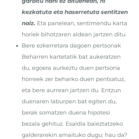
garbitu nahi ez dituenean, ni
kezkatuta eta haserretuta sentitzen
naiz.
Eta panelean, sentimendu karta
horiek bihotzaren aldean jartzen ditu.
Bere ezkerretara dagoen pertsonak
Beharren kartetatik bat aukeratzen
du, egoera aurkeztu duen pertsona
horreek zer beharko duen pentsatuz,
eta bere aurrean jartzen du. Entzun
duenaren laburpen bat egiten du,
berak somatzen duena hipotesi
bezala gehituz. Esaldia baieztatzeko
galderarekin amaituko dugu: hau da?