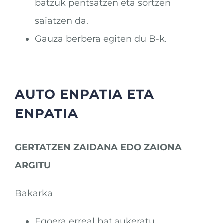
batzuk pentsatzen eta sortzen
saiatzen da.
Gauza berbera egiten du B-k.
AUTO ENPATIA ETA
ENPATIA
GERTATZEN ZAIDANA EDO ZAIONA
ARGITU
Bakarka
Egoera erreal bat aukeratu.