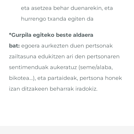
eta asetzea behar duenarekin, eta
hurrengo txanda egiten da
*Gurpila egiteko beste aldaera
bat:
egoera aurkezten duen pertsonak
zailtasuna edukitzen ari den pertsonaren
sentimenduak aukeratuz (seme/alaba,
bikotea…), eta partaideak, pertsona honek
izan ditzakeen beharrak iradokiz.