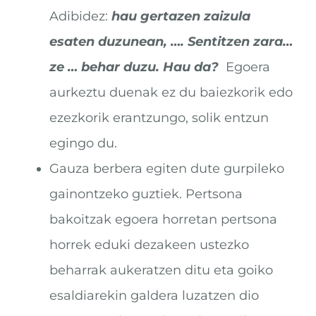
Adibidez:
hau gertazen zaizula
esaten duzunean, …. Sentitzen zara…
ze … behar duzu. Hau da?
Egoera
aurkeztu duenak ez du baiezkorik edo
ezezkorik erantzungo, solik entzun
egingo du.
Gauza berbera egiten dute gurpileko
gainontzeko guztiek. Pertsona
bakoitzak egoera horretan pertsona
horrek eduki dezakeen ustezko
beharrak aukeratzen ditu eta goiko
esaldiarekin galdera luzatzen dio