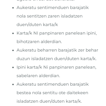
Aukeratu sentimenduen barajatik
nola sentitzen zaren isladatzen
duen/duten karta/k
Karta/k NI panpinaren panelean ipini,
bihotzaren alderdian.
Aukeratu beharren barajatik zer behar
duzun isladatzen duen/duten karta/k.
Ipini karta/k Ni panpinaren panelean,
sabelaren alderdian.
Aukeratu sentimenduen barajatik
bestea nola sentitu ote daitekeen
isladatzen duen/duten karta/k.