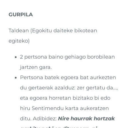
GURPILA
Taldean (Egokitu daiteke bikotean
egiteko)
2 pertsona baino gehiago borobilean
jartzen gara.
Pertsona batek egoera bat aurkezten
du gertaerak azalduz: zer gertatu da…,
eta egoera horretan bizitako bi edo
hiru Sentimendu karta aukeratzen
ditu. Adibidez:
Nire haurrak hortzak