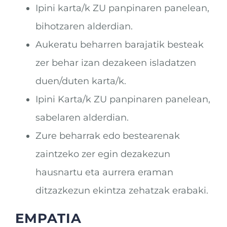
Ipini karta/k ZU panpinaren panelean,
bihotzaren alderdian.
Aukeratu beharren barajatik besteak
zer behar izan dezakeen isladatzen
duen/duten karta/k.
Ipini Karta/k ZU panpinaren panelean,
sabelaren alderdian.
Zure beharrak edo bestearenak
zaintzeko zer egin dezakezun
hausnartu eta aurrera eraman
ditzazkezun ekintza zehatzak erabaki.
EMPATIA