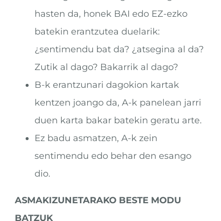
hasten da, honek BAI edo EZ-ezko
batekin erantzutea duelarik:
¿sentimendu bat da? ¿atsegina al da?
Zutik al dago? Bakarrik al dago?
B-k erantzunari dagokion kartak
kentzen joango da, A-k panelean jarri
duen karta bakar batekin geratu arte.
Ez badu asmatzen, A-k zein
sentimendu edo behar den esango
dio.
ASMAKIZUNETARAKO BESTE MODU
BATZUK