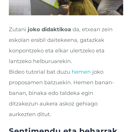
Zutani
joko didaktikoa
da, etxean zein
eskolan erabil daitekeena, gatazkak
konpontzeko eta elkar ulertzeko eta
lantzeko helburuarekin.
Bideo tutorial bat duzu
hemen
joko
proposamen batzuekin. Hemen banan-
banan, binaka edo taldeka egin
ditzakezun aukera askoz gehiago
aurkezten ditut.
Sentimendu eta beharrak