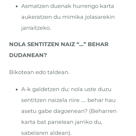
Asmatzen duenak hurrengo karta
aukeratzen du mimika jolasarekin
jarraitzeko.
NOLA SENTITZEN NAIZ “…” BEHAR
DUDANEAN?
Bikotean edo taldean.
A-k galdetzen du: nola uste duzu
sentitzen naizela nire …. behar hau
asetu gabe dagoenean? (Beharren
karta bat panelean jarriko du,
sabelaren aldean).