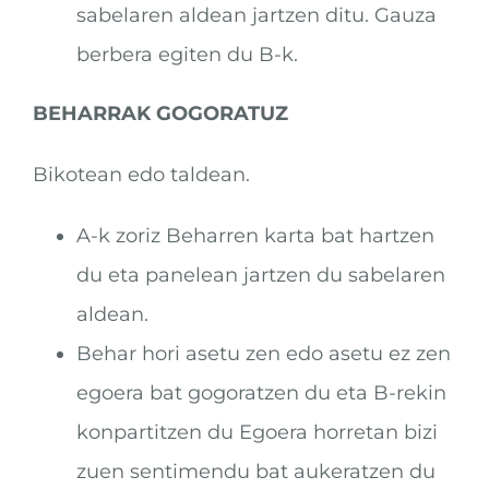
sabelaren aldean jartzen ditu. Gauza
berbera egiten du B-k.
BEHARRAK GOGORATUZ
Bikotean edo taldean.
A-k zoriz Beharren karta bat hartzen
du eta panelean jartzen du sabelaren
aldean.
Behar hori asetu zen edo asetu ez zen
egoera bat gogoratzen du eta B-rekin
konpartitzen du Egoera horretan bizi
zuen sentimendu bat aukeratzen du