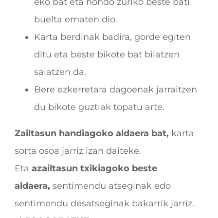
eko bat eta hondo zuriko beste bati
buelta ematen dio.
Karta berdinak badira, gorde egiten
ditu eta beste bikote bat bilatzen
saiatzen da.
Bere ezkerretara dagoenak jarraitzen
du bikote guztiak topatu arte.
Zailtasun handiagoko aldaera bat,
karta
sorta osoa jarriz izan daiteke.
Eta
azailtasun txikiagoko beste
aldaera,
sentimendu atseginak edo
sentimendu desatseginak bakarrik jarriz.