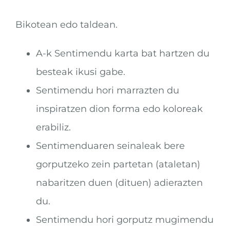
Bikotean edo taldean.
A-k Sentimendu karta bat hartzen du
besteak ikusi gabe.
Sentimendu hori marrazten du
inspiratzen dion forma edo koloreak
erabiliz.
Sentimenduaren seinaleak bere
gorputzeko zein partetan (ataletan)
nabaritzen duen (dituen) adierazten
du.
Sentimendu hori gorputz mugimendu