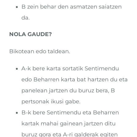
B zein behar den asmatzen saiatzen
da.
NOLA GAUDE?
Bikotean edo taldean.
A-k bere karta sortatik Sentimendu
edo Beharren karta bat hartzen du eta
panelean jartzen du buruz bera, B
pertsonak ikusi gabe.
B-k bere Sentimendu eta Beharren
kartak mahai gainean jartzen ditu
buruz gora eta A-ri galderak egiten