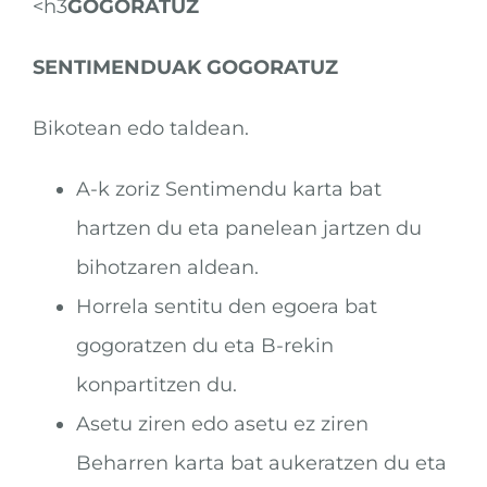
<h3
GOGORATUZ
SENTIMENDUAK GOGORATUZ
Bikotean edo taldean.
A-k zoriz Sentimendu karta bat
hartzen du eta panelean jartzen du
bihotzaren aldean.
Horrela sentitu den egoera bat
gogoratzen du eta B-rekin
konpartitzen du.
Asetu ziren edo asetu ez ziren
Beharren karta bat aukeratzen du eta