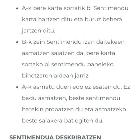
A-k bere karta sortatik bi Sentimendu
karta hartzen ditu eta buruz behera
jartzen ditu.
B-k zein Sentimendu izan daitekeen
asmatzen saiatzen da, bere karta
sortako bi sentimendu paneleko
bihotzaren aldean jarriz.
A-k asmatu duen edo ez esaten du. Ez
badu asmatzen, beste sentimendu
batekin probatzen du eta asmatzeko
beste saiakera bat egiten du.
SENTIMENDUA DESKRIBATZEN