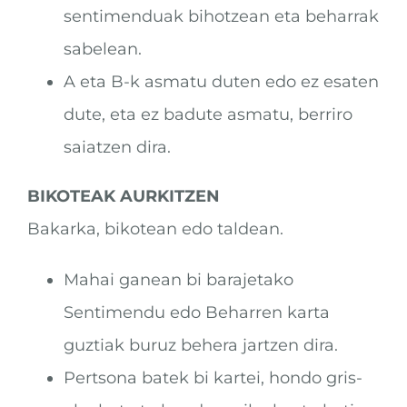
sentimenduak bihotzean eta beharrak
sabelean.
A eta B-k asmatu duten edo ez esaten
dute, eta ez badute asmatu, berriro
saiatzen dira.
BIKOTEAK AURKITZEN
Bakarka, bikotean edo taldean.
Mahai ganean bi barajetako
Sentimendu edo Beharren karta
guztiak buruz behera jartzen dira.
Pertsona batek bi kartei, hondo gris-