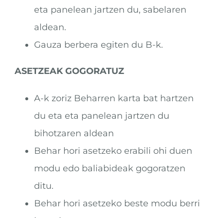
eta panelean jartzen du, sabelaren
aldean.
Gauza berbera egiten du B-k.
ASETZEAK GOGORATUZ
A-k zoriz Beharren karta bat hartzen
du eta eta panelean jartzen du
bihotzaren aldean
Behar hori asetzeko erabili ohi duen
modu edo baliabideak gogoratzen
ditu.
Behar hori asetzeko beste modu berri