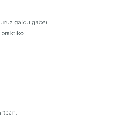
urua galdu gabe).
praktiko.
artean.