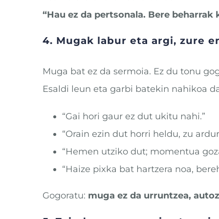
“Hau ez da pertsonala. Bere beharrak
4. Mugak labur eta argi, zure 
Muga bat ez da sermoia. Ez du tonu gog
Esaldi leun eta garbi batekin nahikoa da
“Gai hori gaur ez dut ukitu nahi.”
“Orain ezin dut horri heldu, zu ardu
“Hemen utziko dut; momentua goza
“Haize pixka bat hartzera noa, bereh
Gogoratu:
muga ez da urruntzea, autoz