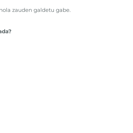
 nola zauden galdetu gabe.
bada?