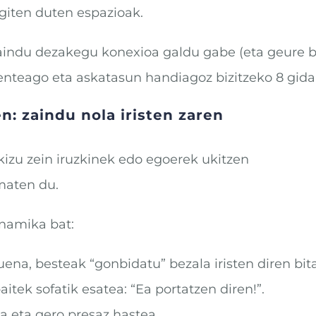
giten duten espazioak.
zaindu dezakegu konexioa galdu gabe (eta geure b
teago eta askatasun handiagoz bizitzeko 8 gida 
en: zaindu nola iristen
zaren
kizu zein iruzkinek edo egoerek ukitzen
maten du.
inamika bat:
uena, besteak “gonbidatu” bezala iristen diren bit
itek sofatik esatea: “Ea portatzen diren!”.
a eta gero presaz hastea.