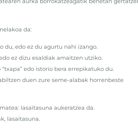
tatearen aurka borrokatzeagatik benetan gertatze
nelakoa da:
 du, edo ez du agurtu nahi izango.
edo ez dizu esaldiak amaitzen utziko.
 “txapa” edo istorio bera errepikatuko du.
rabiltzen duen zure seme-alabak horrenbeste
matea: lasaitasuna aukeratzea da.
k, lasaitasuna.