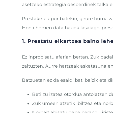
asetzeko estrategia desberdinek talka e
Prestaketa apur batekin, geure burua 
Hona hemen data hauek lasaiago, presen
1. Prestatu elkartzea baino leh
Ez inprobisatu afarian bertan. Zuk bada
zaituzten. Aurre hartzeak askatasuna e
Batzuetan ez da esaldi bat, baizik eta d
Beti zu izatea otordua antolatzen d
Zuk umeen atzetik ibiltzea eta norba
Norbait abisatu gabe berandu iriste