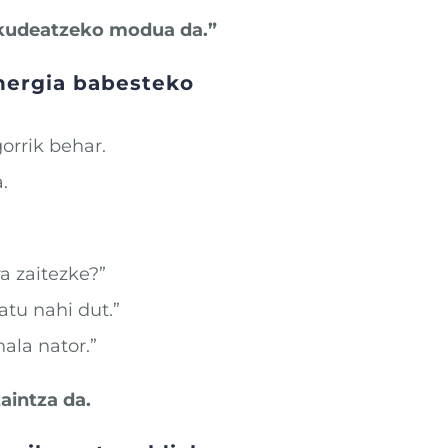
 kudeatzeko modua da.”
energia babesteko
orrik behar.
.
ra zaitezke?”
tu nahi dut.”
ala nator.”
aintza da.