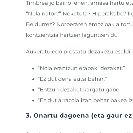
Timbrea jo baino lehen, arnasa hartu et
“Nola nator?” Nekatuta? Hiperaktibo? I
Beldurrez? Norberaren emozioak aitort
kontzientzia hartzen laguntzen du.
Aukeratu edo prestatu dezakezu esaldi-
“Nola erantzun erabaki dezaket.”
“Ez dut dena eutsi behar.”
“Entzun dezaket kargatu gabe.”
“Ez dut arrazoia izan behar bakea iz
3. Onartu dagoena (eta gaur ez