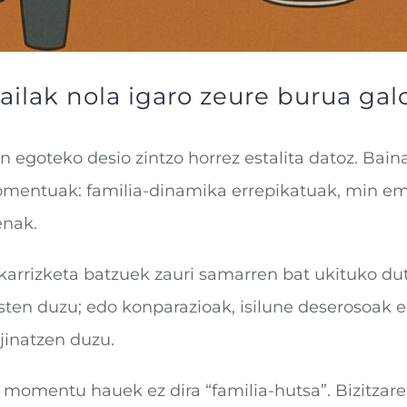
ailak nola igaro zeure burua ga
 egoteko desio zintzo horrez estalita datoz. Bain
mentuak: familia-dinamika errepikatuak, min emat
enak.
karrizketa batzuek zauri samarren bat ukituko du
usten duzu; edo konparazioak, isilune deserosoak
jinatzen duzu.
 momentu hauek ez dira “familia-hutsa”. Bizitzaren