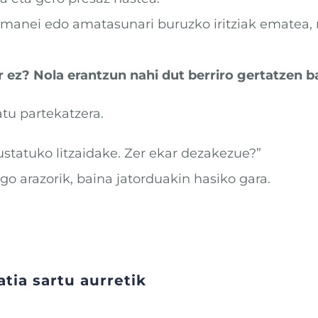
rremanei edo amatasunari buruzko iritziak ematea,
 ez? Nola erantzun nahi dut berriro gertatzen 
tu partekatzera.
ustatuko litzaidake. Zer ekar dezakezue?”
go arazorik, baina jatorduakin hasiko gara.
tia sartu aurretik