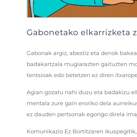
Gabonetako elkarrizketa z
Gabonak argiz, abestiz eta denok bakean
badakartzala mugiarazten gaituzten mo
tentsioak edo betetzen ez diren itxarop
Agian gozatu nahi duzu eta badakizu el
mentala zure gain eroriko dela aurreik
ez dauden pertsonak egongo direla ima
Komunikazio Ez Bortitzaren ikuspegitik,