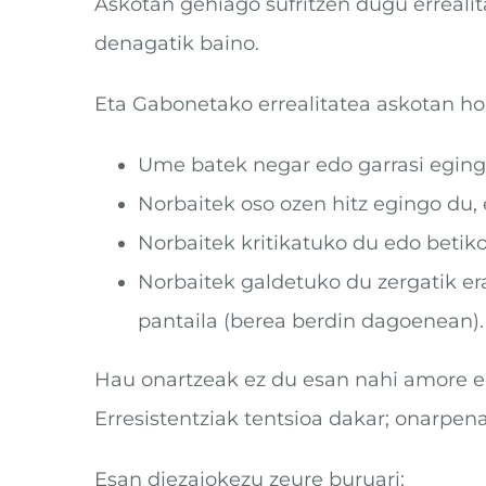
Askotan gehiago sufritzen dugu erreali
denagatik baino.
Eta Gabonetako errealitatea askotan ho
Ume batek negar edo garrasi egingo
Norbaitek oso ozen hitz egingo du, 
Norbaitek kritikatuko du edo betiko
Norbaitek galdetuko du zergatik e
pantaila (berea berdin dagoenean).
Hau onartzeak ez du esan nahi amore e
Erresistentziak tentsioa dakar; onarpena
Esan diezaiokezu zeure buruari: