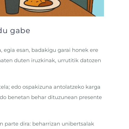
ldu gabe
a, egia esan, badakigu garai honek ere
en duten iruzkinak, urrutitik datozen
tela; edo ospakizuna antolatzeko karga
 edo benetan behar dituzunean presente
 parte dira: beharrizan unibertsalak