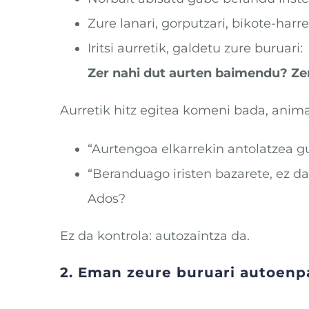
Zure lanari, gorputzari, bikote-ha
Iritsi aurretik, galdetu zure buruari:
Zer nahi dut aurten baimendu? Zer
Aurretik hitz egitea komeni bada, anima
“Aurtengoa elkarrekin antolatzea g
“Beranduago iristen bazarete, ez da
Ados?
Ez da kontrola: autozaintza da.
2. Eman zeure buruari autoenpa