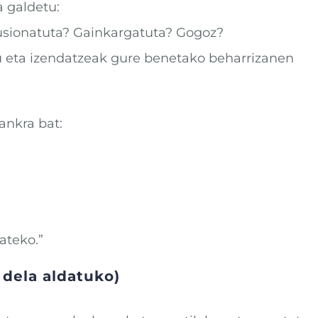
a galdetu:
lusionatuta? Gainkargatuta? Gogoz?
u eta izendatzeak gure benetako beharrizanen
ankra bat:
ateko.”
 dela aldatuko)