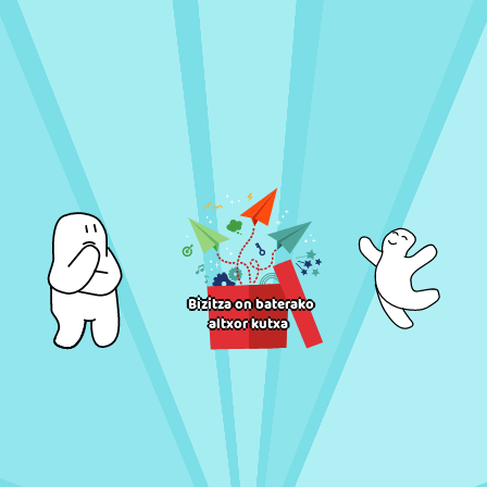
Bizitza on baterako
altxor kutxa